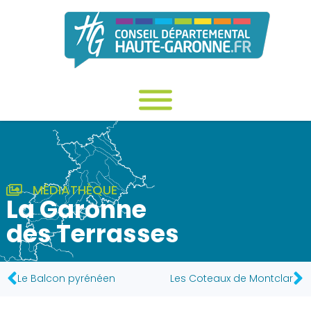
MÉDIATHÈQUE
La Garonne
des Terrasses
Le Balcon pyrénéen
Les Coteaux de Montclar