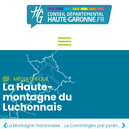
MÉDIATHÈQUE
La Haute-
montagne du
Luchonnais
La Montagne Garonnaise
Le Comminges pré-pyréneen